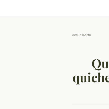
Accueil
›
Actu
Qu
quiche