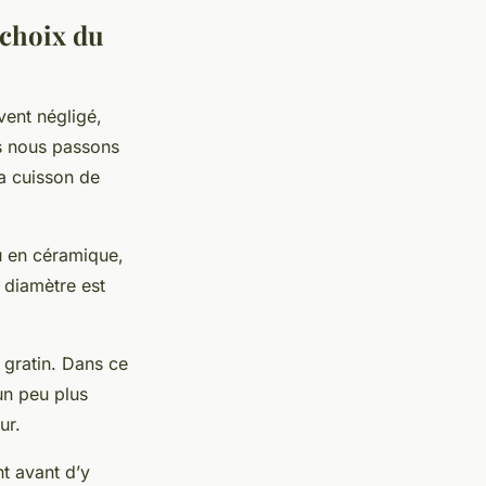
 choix du
vent négligé,
us nous passons
la cuisson de
u en céramique,
 diamètre est
 gratin. Dans ce
un peu plus
ur.
nt avant d’y