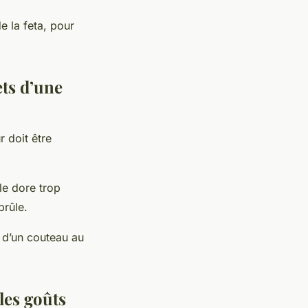
 la feta, pour
ets d’une
r doit être
lle dore trop
brûle.
e d’un couteau au
les goûts