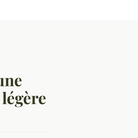
une
 légère