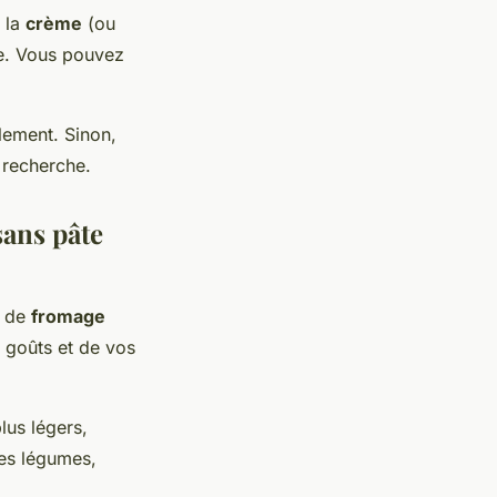
 la
crème
(ou
ne. Vous pouvez
plement. Sinon,
n recherche.
sans pâte
 de
fromage
s goûts et de vos
lus légers,
es légumes,