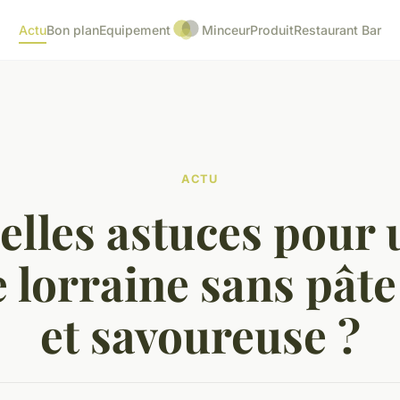
Actu
Bon plan
Equipement
Minceur
Produit
Restaurant Bar
ACTU
elles astuces pour 
 lorraine sans pâte
et savoureuse ?