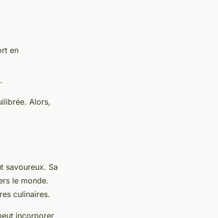
rt en
.
ilibrée. Alors,
ût savoureux. Sa
vers le monde.
es culinaires.
 peut incorporer