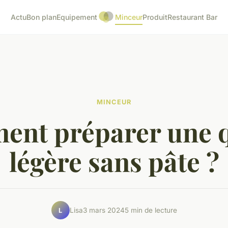
Actu
Bon plan
Equipement
Minceur
Produit
Restaurant Bar
MINCEUR
nt préparer une 
légère sans pâte ?
Lisa
3 mars 2024
5 min de lecture
L